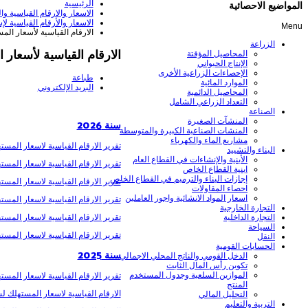
الرئيسية
المواضيع الاحصائية
الاسعار والارقام القياسية و
الاسعار والأرقام القياسية ل
Menu
الارقام القياسية لأسعار المسته
الزراعة
الارقام القياسية لأسعار الم
المحاصيل المؤقتة
الإنتاج الحيواني
الإحصاءات الزراعية الأخرى
طباعة
الموارد المائية
البريد الإلكتروني
المحاصيل الدائمية
التعداد الزراعي الشامل
الصناعة
المنشآت الصغيرة
سنة 2026
المنشات الصناعية الكبيرة والمتوسطة
مشاريع الماء والكهرباء
تقرير الارقام القياسية لاسعار المستهل
البناء والتشييد
الأبنية والإنشاءات في القطاع العام
تقرير الارقام القياسية لاسعار المسته
ابنية القطاع الخاص
إجازات البناء والترميم في القطاع الخاص
تقرير الارقام القياسية لاسعار المستهل
احصاء المقاولات
اسعار المواد الانشائية واجور العاملين
تقرير الارقام القياسية لاسعار المسته
التجارة الخارجية
تقرير الارقام القياسية لاسعار المستهلك
التجارة الداخلية
السياحة
تقرير الارقام القياسية لاسعار المسته
النقل
الحسابات القومية
سنة 2025
الدخل القومي والناتج المحلي الاجمالي
تكوين رأس المال الثابت
الموازين السلعية وجدول المستخدم
تقرير الارقام القياسية لاسعار المستهل
المنتج
الارقام القياسية لاسعار المستهلك لشهر
التحليل المالي
التربية والتعليم