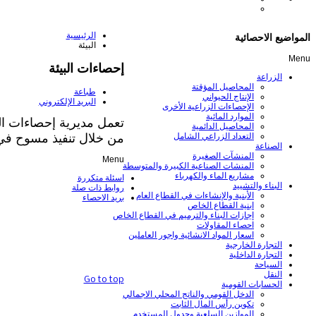
الرئيسية
المواضيع الاحصائية
البيئة
Menu
إحصاءات البيئة
الزراعة
المحاصيل المؤقتة
طباعة
الإنتاج الحيواني
البريد الإلكتروني
الإحصاءات الزراعية الأخرى
الموارد المائية
تعمل مديرية إحصاءات البي
المحاصيل الدائمية
من خلال تنفيذ مسوح في 
التعداد الزراعي الشامل
الصناعة
المنشآت الصغيرة
Menu
المنشات الصناعية الكبيرة والمتوسطة
مشاريع الماء والكهرباء
اسئلة متكررة
البناء والتشييد
روابط ذات صلة
الأبنية والإنشاءات في القطاع العام
بريد الاحصاء
ابنية القطاع الخاص
إجازات البناء والترميم في القطاع الخاص
احصاء المقاولات
اسعار المواد الانشائية واجور العاملين
التجارة الخارجية
التجارة الداخلية
السياحة
النقل
Go to top
الحسابات القومية
الدخل القومي والناتج المحلي الاجمالي
تكوين رأس المال الثابت
الموازين السلعية وجدول المستخدم