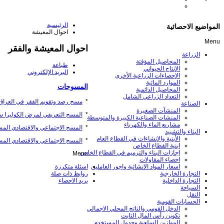
الرئيسية
المواضيع الاحصائية
احوال المعيشة
Menu
احوال المعيشة والفقر
الزراعة
المحاصيل المؤقتة
طباعة
الإنتاج الحيواني
البريد الإلكتروني
الإحصاءات الزراعية الأخرى
الموارد المائية
المسوحات
المحاصيل الدائمية
التعداد الزراعي الشامل
*
مسح رصد وتقويم الفقر في العراق لسنة 017
الصناعة
المنشآت الصغيرة
*
المسح التعريفي لمرض الكوليرا سنة 6
المنشات الصناعية الكبيرة والمتوسطة
مشاريع الماء والكهرباء
*
المسح الاجتماعي والاقتصادي المستم
البناء والتشييد
الأبنية والإنشاءات في القطاع العام
*
المسح الاجتماعي والاقتصادي ال
ابنية القطاع الخاص
إجازات البناء والترميم في القطاع الخاص
Menu
احصاء المقاولات
اسئلة متكررة
اسعار المواد الانشائية واجور العاملين
روابط ذات صلة
التجارة الخارجية
بريد الاحصاء
التجارة الداخلية
السياحة
النقل
الحسابات القومية
الدخل القومي والناتج المحلي الاجمالي
تكوين رأس المال الثابت
الموازين السلعية وجدول المستخدم