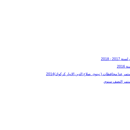
2 - 2018
201
ر عدا محافظات ( نينوى .صلاح الدين.الانبار.كركوك)2014
مستمر النصف سنوي
حقوق تصميم وتنفيذ الموقع محفوظة @ قسم المواقع والخدمات الالكتر
الجغرافية