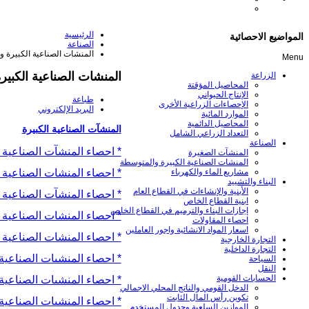
الرئيسية
المواضيع الاحصائية
الصناعة
المنشات الصناعية الكبيرة 
Menu
المنشات الصناعية الكبي
الزراعة
المحاصيل المؤقتة
الإنتاج الحيواني
طباعة
الإحصاءات الزراعية الأخرى
البريد الإلكتروني
الموارد المائية
المحاصيل الدائمية
المنشآت الصناعية الكبيرة
التعداد الزراعي الشامل
الصناعة
* احصاء المنشآت الصناعية الك
المنشآت الصغيرة
المنشات الصناعية الكبيرة والمتوسطة
* احصاء المنشات الصناعية الك
مشاريع الماء والكهرباء
البناء والتشييد
الأبنية والإنشاءات في القطاع العام
* احصاء المنشآت الصناعية الك
ابنية القطاع الخاص
إجازات البناء والترميم في القطاع الخاص
* احصاء المنشات الصناعية الك
احصاء المقاولات
اسعار المواد الانشائية واجور العاملين
* احصاء المنشات الصناعية الك
التجارة الخارجية
التجارة الداخلية
* احصاء المنشىات الصناعية الك
السياحة
النقل
الحسابات القومية
* احصاء المنشىات الصناعية ال
الدخل القومي والناتج المحلي الاجمالي
تكوين رأس المال الثابت
* احصاء المنشىات الصناعية الك
الموازين السلعية وجدول المستخدم