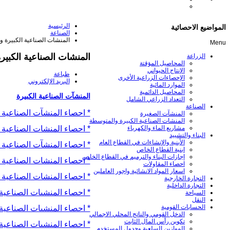
الرئيسية
المواضيع الاحصائية
الصناعة
المنشات الصناعية الكبيرة 
Menu
المنشات الصناعية الكبي
الزراعة
المحاصيل المؤقتة
الإنتاج الحيواني
طباعة
الإحصاءات الزراعية الأخرى
البريد الإلكتروني
الموارد المائية
المحاصيل الدائمية
المنشآت الصناعية الكبيرة
التعداد الزراعي الشامل
الصناعة
* احصاء المنشآت الصناعية الك
المنشآت الصغيرة
المنشات الصناعية الكبيرة والمتوسطة
* احصاء المنشات الصناعية الك
مشاريع الماء والكهرباء
البناء والتشييد
الأبنية والإنشاءات في القطاع العام
* احصاء المنشآت الصناعية الك
ابنية القطاع الخاص
إجازات البناء والترميم في القطاع الخاص
* احصاء المنشات الصناعية الك
احصاء المقاولات
اسعار المواد الانشائية واجور العاملين
* احصاء المنشات الصناعية الك
التجارة الخارجية
التجارة الداخلية
* احصاء المنشىات الصناعية الك
السياحة
النقل
الحسابات القومية
* احصاء المنشىات الصناعية ال
الدخل القومي والناتج المحلي الاجمالي
تكوين رأس المال الثابت
* احصاء المنشىات الصناعية الك
الموازين السلعية وجدول المستخدم