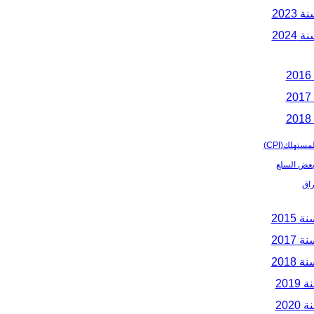
2023
2024
ستهلك(CPI)
بعض السلع
راق
2015
2017
2018
201
202