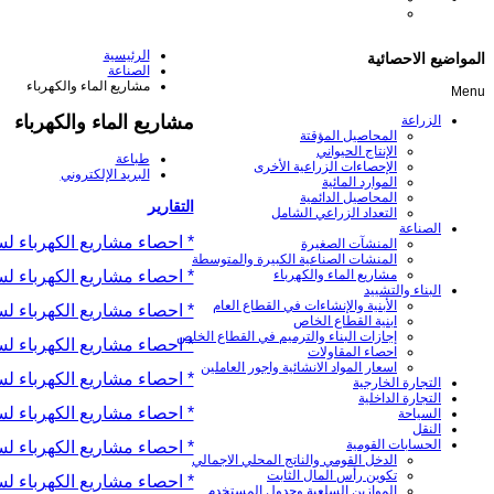
الرئيسية
المواضيع الاحصائية
الصناعة
مشاريع الماء والكهرباء
Menu
مشاريع الماء والكهرباء
الزراعة
المحاصيل المؤقتة
الإنتاج الحيواني
طباعة
الإحصاءات الزراعية الأخرى
البريد الإلكتروني
الموارد المائية
المحاصيل الدائمية
التقارير
التعداد الزراعي الشامل
الصناعة
* احصاء مشاريع الكهرباء لسنة 
المنشآت الصغيرة
المنشات الصناعية الكبيرة والمتوسطة
* احصاء مشاريع الكهرباء لسنة 
مشاريع الماء والكهرباء
البناء والتشييد
الأبنية والإنشاءات في القطاع العام
* احصاء مشاريع الكهرباء لسنة 
ابنية القطاع الخاص
إجازات البناء والترميم في القطاع الخاص
* احصاء مشاريع الكهرباء لسنة 
احصاء المقاولات
اسعار المواد الانشائية واجور العاملين
* احصاء مشاريع الكهرباء لسنة 
التجارة الخارجية
التجارة الداخلية
* احصاء مشاريع الكهرباء لسنة 
السياحة
النقل
الحسابات القومية
* احصاء مشاريع الكهرباء لسنة 
الدخل القومي والناتج المحلي الاجمالي
تكوين رأس المال الثابت
* احصاء مشاريع الكهرباء لسنة 
الموازين السلعية وجدول المستخدم