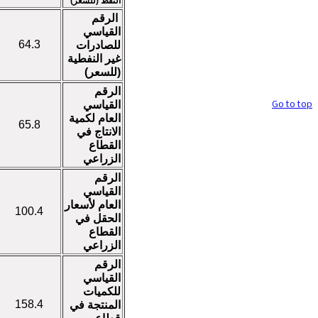
النفط (للسعر)
حقوق تصميم
الرقم
وتنفيذ الموقع محفوظة @ قسم المواقع
القياسي
والخدمات الالكترونية / هيأة الاحصاء
64.3
للصادرات
ونظم المعلومات الجغرافية
غير النفطية
(للسعر)
الرقم
القياسي
Go to top
العام لكمية
65.8
الانتاج في
القطاع
الزراعي
الرقم
القياسي
العام لأسعار
100.4
الحقل في
القطاع
الزراعي
الرقم
القياسي
للكميات
158.4
المنتجة في