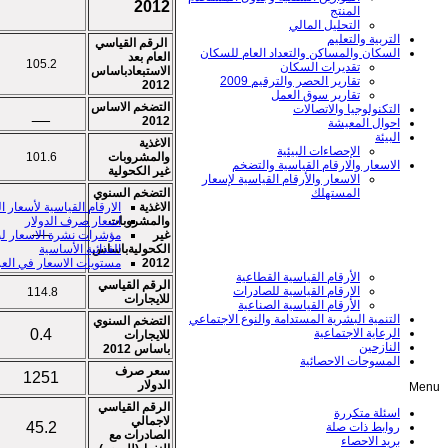
2012
المنتج
التحليل المالي
التربية والتعليم
الرقم القياسي
السكان والمساكن والتعداد العام للسكان
العام بعد
105.2
تقديرات السكان
الاستبعادباساس
تقارير الحصر والترقيم 2009
2012
تقارير سوق العمل
التضخم الاساس
التكنولوجيا والاتصالات
__
2012
احوال المعيشة
البيئة
الاغذية
الإحصاءات البيئية
والمشروبات
101.6
الاسعار والارقام القياسية والتضخم
غير الكحولية
الاسعار والأرقام القياسية لإسعار
التضخم السنوي
المستهلك
الاغذية
الارقام القياسية لأسعار الم
والمشروبات
اسعار صرف الدولار
__
غير
مؤشرات نشرة الاسعار ل
الكحوليةباساس
الغذائیة الأساسیة
2012
مستويات الاسعار في الع
الأرقام القياسية القطاعية
الرقم القياسي
الارقام القياسية للصادرات
114.8
للايجارات
الأرقام القياسية الصناعية
التنمية البشرية المستدامة والنوع الاجتماعي
التضخم السنوي
0.4
الرعاية الاجتماعية
للايجارات
النازحين
باساس 2012
المسوحات الاحصائية
سعر صرف
1251
الدولار
Menu
الرقم القياسي
اسئلة متكررة
لاجمالي
45.2
روابط ذات صلة
الصادرات مع
بريد الاحصاء