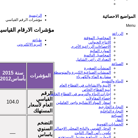
الرئيسية
المواضيع الاحصائية
مؤشرات الرقم القياسي
Menu
مؤشرات الارقام القياسي
الزراعة
المحاصيل المؤقتة
طباعة
الإنتاج الحيواني
البريد الإلكتروني
الإحصاءات الزراعية الأخرى
الموارد المائية
المحاصيل الدائمية
التعداد الزراعي الشامل
الصناعة
المنشآت الصغيرة
سنة 2015
المنشات الصناعية الكبيرة والمتوسطة
المؤشرات
مشاريع الماء والكهرباء
بأساس2012
البناء والتشييد
الأبنية والإنشاءات في القطاع العام
ابنية القطاع الخاص
الرقم
إجازات البناء والترميم في القطاع الخاص
احصاء المقاولات
القياسي
104.0
اسعار المواد الانشائية واجور العاملين
العام لأسعار
التجارة الخارجية
المستهلك
التجارة الداخلية
السياحة
النقل
التضخم
الحسابات القومية
السنوي
الدخل القومي والناتج المحلي الاجمالي
__
تكوين رأس المال الثابت
باساس
الموازين السلعية وجدول المستخدم