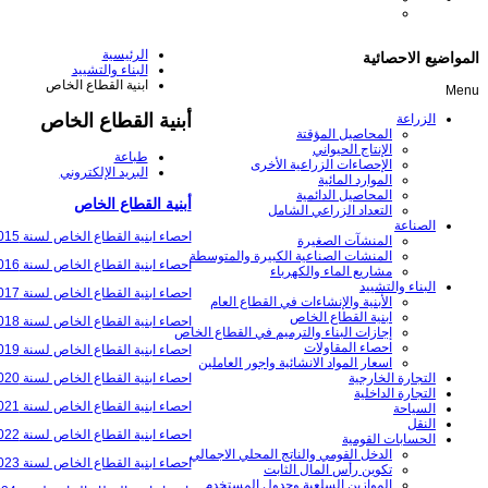
الرئيسية
المواضيع الاحصائية
البناء والتشييد
ابنية القطاع الخاص
Menu
أبنية القطاع الخاص
الزراعة
المحاصيل المؤقتة
الإنتاج الحيواني
طباعة
الإحصاءات الزراعية الأخرى
البريد الإلكتروني
الموارد المائية
المحاصيل الدائمية
أبنية القطاع الخاص
التعداد الزراعي الشامل
الصناعة
احصاء ابنية القطاع الخاص لسنة 2015
المنشآت الصغيرة
المنشات الصناعية الكبيرة والمتوسطة
احصاء ابنية القطاع الخاص لسنة 2016
مشاريع الماء والكهرباء
البناء والتشييد
احصاء ابنية القطاع الخاص لسنة 2017
الأبنية والإنشاءات في القطاع العام
ابنية القطاع الخاص
احصاء ابنية القطاع الخاص لسنة 2018
إجازات البناء والترميم في القطاع الخاص
احصاء المقاولات
احصاء ابنية القطاع الخاص لسنة 2019
اسعار المواد الانشائية واجور العاملين
احصاء ابنية القطاع الخاص لسنة 2020
التجارة الخارجية
التجارة الداخلية
احصاء ابنية القطاع الخاص لسنة 2021
السياحة
النقل
احصاء ابنية القطاع الخاص لسنة 2022
الحسابات القومية
الدخل القومي والناتج المحلي الاجمالي
احصاء ابنية القطاع الخاص لسنة 2023
تكوين رأس المال الثابت
الموازين السلعية وجدول المستخدم