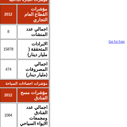
حقوق تصميم
مؤشرات
وتنفيذ الموقع محفوظة @ قسم المواقع
القطاع العام
2012
والخدمات الالكترونية / هيأة الاحصاء
التجاري
ونظم المعلومات الجغرافية
اجمالي عدد
8
المنشات
Go to top
الايرادات
المتحققة (
15878
مليار دينار)
اجمالي
المصروفات
474
(مليار دينار)
مؤشرات احصاءات السياحة
مؤشرات مسح
2012
الفنادق
اجمالي عدد
الفنادق
1084
ومجمعات
الايواء السياحي