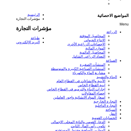
الرئيسية
المواضيع الاحصائية
مؤشرات التجارة
Menu
مؤشرات التجارة
الزراعة
المحاصيل المؤقتة
طباعة
الإنتاج الحيواني
البريد الإلكتروني
الإحصاءات الزراعية الأخرى
الموارد المائية
المحاصيل الدائمية
التعداد الزراعي الشامل
الصناعة
المنشآت الصغيرة
المنشات الصناعية الكبيرة والمتوسطة
مشاريع الماء والكهرباء
البناء والتشييد
الأبنية والإنشاءات في القطاع العام
ابنية القطاع الخاص
إجازات البناء والترميم في القطاع الخاص
احصاء المقاولات
اسعار المواد الانشائية واجور العاملين
التجارة الخارجية
التجارة الداخلية
السياحة
النقل
الحسابات القومية
الدخل القومي والناتج المحلي الاجمالي
تكوين رأس المال الثابت
الموازين السلعية وجدول المستخدم