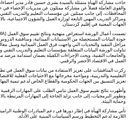
جاءت مشاركة الهيأة متمثلة بالسيدة بشرى حسين قادر مدير احصاءا
والقوى العاملة فضلاً عن مشاركة ممثلون عن مديريات الإحصاء في ع
المحافظات، إلى جانب ممثلين عن مؤسسات التعليم والتدريب التقني 
ومراكز التدريب المهني التابعة لوزارة العمل والشؤون الاجتماعية، بال
الجهات المعنية في إقليم كردستان.
جودة البيانات المستحصلة من الاستبيانات الميدانية، ومناقشة الدرو
مراحل التنفيذ والتحديات التي واجهت فرق العمل الميدانية وسبل معالج
تناولت الورشة البيانات المتعلقة بمؤسسات التعليم والتدريب التقني و
والجامعات التقنية، وبحث الإجراءات الكفيلة بضمان استدامة مرصد 
العمل في الاقتصاد الأخضر والرقمي.
ركزت المناقشات على تعزيز الاستفادة من بيانات سوق العمل في تطوي
التعليمية والتدريبية، ومواءمة مخرجاتها مع الاحتياجات الفعلية للاقتصا
تعزيز التنسيق بين الجهات الحكومية والقطاع الخاص لدعم تنمية المه
وأظهرت نتائج تقييم سوق العمل تنامي الطلب على المهارات الرقمية ف
وتطوير البرمجيات، إلى جانب تزايد الحاجة إلى المهارات المرتبطة بالا
وحماية البيئة.
تأتي مشاركة الهيأة في إطار دورها في دعم المبادرات الوطنية الرامي
اللازمة لدعم التخطيط ورسم السياسات المبنية على الأدلة.