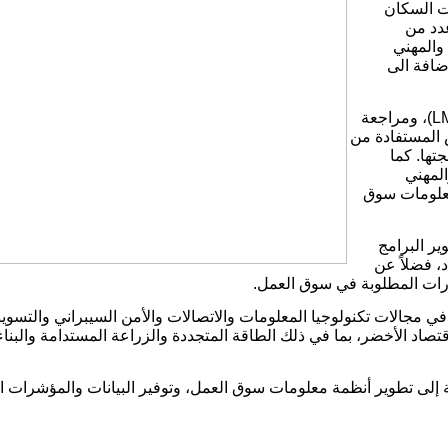
ت السكان
دد من
والمهني
اضافة الى
تضمنت أعمال الورشة استعراض منهجية ونتائج تقييم سوق العمل (LMA)، ومراجعة
س المستفادة من
تها. كما
المهني
معلومات سوق
ر البرامج
د، فضلاً عن
ارات المطلوبة في سوق العمل.
ي مجالات تكنولوجيا المعلومات والاتصالات والأمن السيبراني والتسوي
قتصاد الأخضر، بما في ذلك الطاقة المتجددة والزراعة المستدامة والبنا
ة إلى تطوير أنظمة معلومات سوق العمل، وتوفير البيانات والمؤشرات ا