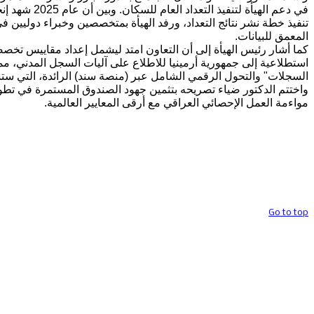
في دعم الهيأة لت
تنفيذ خطة نشر نتائج التعداد، ورفد الهيأة بمتخصصين وخبراء دوليين في
المعمق للبيانات.
كما أشار رئيس الهيأة إلى أن التعاون امتد ليشمل إعداد مقاييس تخصص
استطلاعية إلى جمهورية أرمينيا للاطلاع على آليات السجل المدني، مما 
السجلات" والتحول الرقمي الشامل عبر (منصة سند) الرائدة، التي ستشكل
واختتم الدكتور ضياء تصريحه بتثمين جهود الصندوق المستمرة في تطوي
مواءمة العمل الإحصائي العراقي مع أرقى المعايير العالمية.
حقوق تصميم وتنفيذ الموقع محف
Go to top