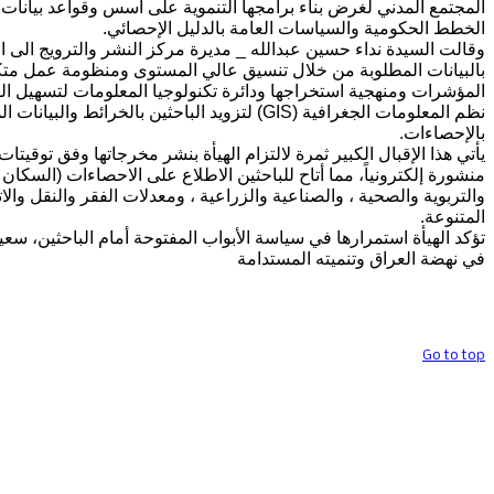
المجتمع المدني لغرض بناء برامجها التنموية على أسس وقواعد بيانات
الخطط الحكومية والسياسات العامة بالدليل الإحصائي.
وقالت السيدة نداء حسين عبدالله _ مديرة مركز النشر والترويج الى ان
بالبيانات المطلوبة من خلال تنسيق عالي المستوى ومنظومة عمل متكا
المؤشرات ومنهجية استخراجها ودائرة تكنولوجيا المعلومات لتسهيل ال
نظم المعلومات الجغرافية (GIS) لتزويد الباحثين بالخرا
بالإحصاءات.
يأتي هذا الإقبال الكبير ثمرة لالتزام الهيأة بنشر مخرجاتها وفق تو
منشورة إلكترونياً، مما أتاح للباحثين الاطلاع على الاحصاءات (السكان 
والتربوية والصحية ، والصناعية والزراعية ، ومعدلات الفقر والنقل وال
المتنوعة.
تؤكد الهيأة استمرارها في سياسة الأبواب المفتوحة أمام الباحثين، سعي
في نهضة العراق وتنميته المستدامة
حقوق تصميم وتنفيذ الموقع محف
Go to top