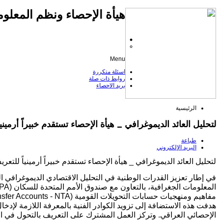
هيأة الإحصاء ونظم المعلوم
Menu
اسئلة متكررة
روابط ذات صلة
بريد الاحصاء
الرئيسية
لتحليل العائد الديموغرافي _ هيأة الإحصاء تستقدم خبيراً أرمينياً
طباعة
البريد الإلكتروني
لتحليل العائد الديموغرافي _ هيأة الإحصاء تستقدم خبيراً أرمينياً للتعريف
في إطار تعزيز القدرات الوطنية في التحليل الاقتصادي الديموغرافي 
مفاهيم ومنهجيات حسابات التحويلات القومية (National Transfer Accounts - NTA).
هدفت هذه الاستضافة إلى تزويد الكوادر الفنية بالمعرفة اللازمة لإدخ
الإحصائي العراقي. وتركز العمل المشترك على التعريف بالتحول في ال