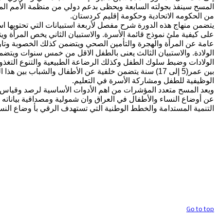
المسح سينفذ بجولته السابعة ويحظى بدعم دولي من منظمة الأمم الم
من الحكومه الاتحادية وحكومة إقليم كردستان.
يتضمن منهاج هذه الدورة شرح مفصل لأربعة استبيانات التي تحتويها اس
على كيفية ملئ نموذج قائمة الأسرة. والاستبيان الثاني يخص المرأة
عامة عن المرأة والهجرة والتأمين الصحي ويتضمن كذلك الخصوبة وتاريخ
الولادة. والاستبيان الثالث يعنى بالطفل الاقل من خمس سنوات ويت
الولادات وضبط سلوك الطفل وكذلك الرضاعة الطبيعية والتنوع التغذوي 
بين عمر(5 إلى 17) سنة يتضمن خلفية عن الأطفال والشباب بي
الوظيفية للطفل ومشاركة الأسرة في التعليم.
ويعد المسح متعدد المؤشرات من اهم الأدوات الأساسية لرصد وقياس 
عن أوضاع النساء والأطفال في العراق وان شمولية ومصداقية بياناته ت
التنمية المستدامة والخطط الوطنية التي تستهدف الرقي بأ وضاع النس
حقوق تصميم وتنفيذ الموقع محف
Go to top