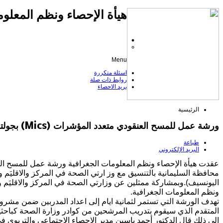
هيأة الإحصاء ونظم المعلوم
Menu
اسئلة متكررة
روابط ذات صلة
بريد الاحصاء
الرئيسية
ورشة عمل للمسح العنقودي متعدد المؤشرات (Mics) بجولته السابعة في محافظة السليمانية
طباعة
البريد الإلكتروني
محافظة السليمانية بالتنسيق مع وز ارتي الصحة في المركز والاقليَم 
اليونسيف).وبمشاركة ممثلين عن وزارتي الصحة في المركز والاقليَم 
ونظم المعلومات الجغرافية.
تهدف الورشة التي تستمر لثمانية ايام إلى اعداد المدربين ضمن مشروع
المتقدم الذي سيقوم بتدريب المرشحين من كوادر وزارة الصحة كباحثين
إلى ذلك قال الدكتور أحمد ياسين مدير الإحصاء الاجتماعي والتربوي في